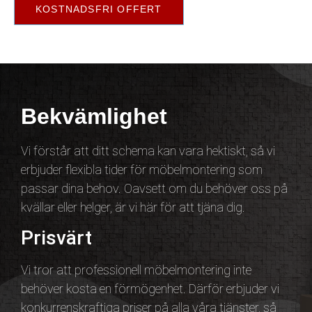
KOSTNADSFRI OFFERT
Bekvämlighet
Vi förstår att ditt schema kan vara hektiskt, så vi
erbjuder flexibla tider för möbelmontering som
passar dina behov. Oavsett om du behöver oss på
kvällar eller helger, är vi här för att tjäna dig.
Prisvärt
Vi tror att professionell möbelmontering inte
behöver kosta en förmögenhet. Därför erbjuder vi
konkurrenskraftiga priser på alla våra tjänster, så