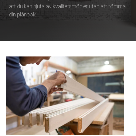
att du kan njuta av kvalitetsmöbler utan att tömma
din plånbok.